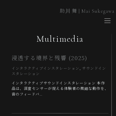
助川 舞 | Mai Sukegawa
About
Works
Blog
Cont
Multimedia
浸透する境界と残響 (2025)
インタラクティブインスタレーション
, 
サウンドイン
スタレーション
インタラクティブサウンドインスタレーション 本作
品は、深度センサーが捉える体験者の微細な動作を、
音のフィードバ…