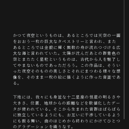
かつて夜空というものは、あるところでは天空の一面
をおおう一枚の巨大なタペストリーと言われ、また
あるところでは金銀に輝く無数の舟が流れつづける広
大な海と言われていた。太陽が沈んだあとの群青色の
空とまたたく星粒というものは、古代から人を魅了し
てやまないものであっただろう。この作品は、そうい
った夜空そのものの美しさとそれにまつわる様々な想
像を、そのまま一枚の絵に描くように作った音楽であ
る。
下地には、我々にも身近な十二星座の恒星の明るさや
大きさ、位置、地球からの距離などを数値化したデー
タが使われている。そこから生まれた音群はばらばら
に独立しているようにも、お互いに干渉しているよう
にも振る舞い、曲のはじめから終わりにかけてひとつ
のグラデーションを織りなす。