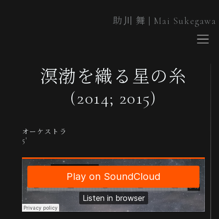
助川 舞 | Mai Sukegawa
About
Works
Blog
Cont
溟渤を織る星の糸
(2014; 2015)
オーケストラ
5′